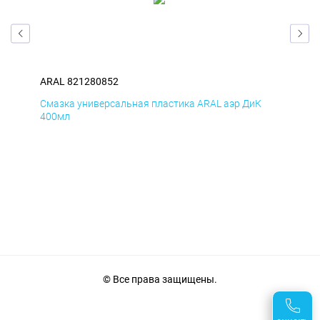
ARAL 821280852
ARA
Смазка универсальная пластика ARAL аэр ДиК
Сма
400мл
40
© Все права защищены.