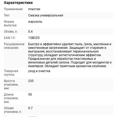
Характеристики
Применение:
пластик
Тип:
Смазка универсальная
Форма
аэрозоль
выпуска:
Объём, л:
0.4
EAN-13:
15BCD5
Расширенное
Быстро и эффективно удаляет пыль, грязь, масляные и
описание:
никотиновые загрязнения. Защищает от старения и
выгорания, восстанавливает первоначальную
структуру, обладает антистатическим эффектом.
Предназначен для обработки пластиковых и
виниловых деталей салона. Подходит для молдингов и
бамперов. Обладает приятным ароматом клубники.
Товарная
уход и очистка
группа:
Высота
235
упаковки,
мм:
Длина
50
упаковки,
мм:
Объем
0.7
упаковки, л: