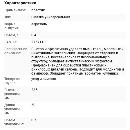
Характеристики
Применение:
пластик
Тип:
Смазка универсальная
Форма
аэрозоль
выпуска:
Объём, л:
0.4
EAN-13:
27571100
Расширенное
Быстро и эффективно удаляет пыль, грязь, масляные и
описание:
никотиновые загрязнения. Защищает от старения и
выгорания, восстанавливает первоначальную
структуру, обладает антистатическим эффектом.
Предназначен для обработки пластиковых и
виниловых деталей салона. Подходит для молдингов и
бамперов. Обладает приятным ароматом клубники.
Товарная
уход и очистка
группа:
Высота
235
упаковки,
мм:
Длина
50
упаковки,
мм:
Объем
0.7
упаковки, л: