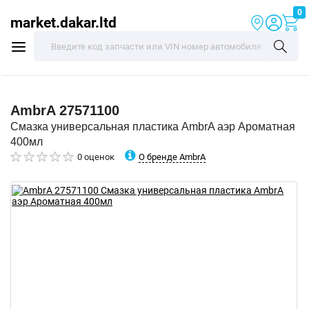
0
market.dakar.ltd
AmbrA
27571100
Смазка универсальная пластика AmbrA аэр Ароматная
400мл
О бренде AmbrA
0 оценок