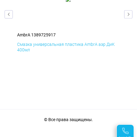
AmbrA 1389725917
Amb
мД
Смазка универсальная пластика AmbrA аэр ДиК
Сма
400мл
40
© Все права защищены.