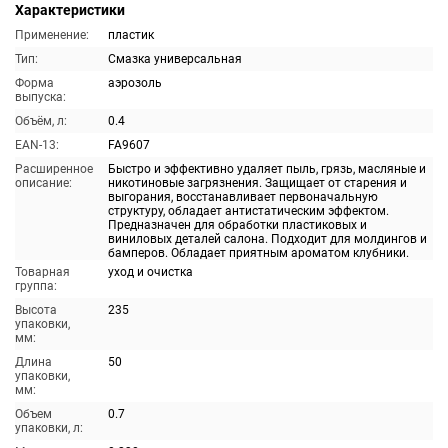
Характеристики
Применение:
пластик
Тип:
Смазка универсальная
Форма
аэрозоль
выпуска:
Объём, л:
0.4
EAN-13:
FA9607
Расширенное
Быстро и эффективно удаляет пыль, грязь, масляные и
описание:
никотиновые загрязнения. Защищает от старения и
выгорания, восстанавливает первоначальную
структуру, обладает антистатическим эффектом.
Предназначен для обработки пластиковых и
виниловых деталей салона. Подходит для молдингов и
бамперов. Обладает приятным ароматом клубники.
Товарная
уход и очистка
группа:
Высота
235
упаковки,
мм:
Длина
50
упаковки,
мм:
Объем
0.7
упаковки, л: