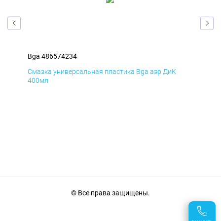
Bga 486574234
Bga
Смазка универсальная пластика Bga аэр ДиК
Сма
400мл
40
© Все права защищены.