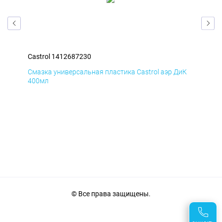
Castrol 1412687230
Cas
мД
Смазка универсальная пластика Castrol аэр ДиК
Сма
400мл
40
© Все права защищены.