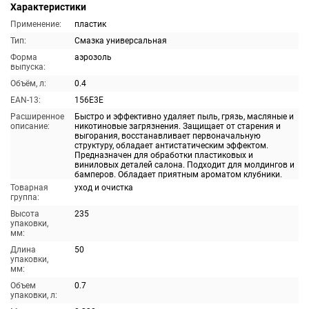
Характеристики
Применение:
пластик
Тип:
Смазка универсальная
Форма
аэрозоль
выпуска:
Объём, л:
0.4
EAN-13:
156E3E
Расширенное
Быстро и эффективно удаляет пыль, грязь, масляные и
описание:
никотиновые загрязнения. Защищает от старения и
выгорания, восстанавливает первоначальную
структуру, обладает антистатическим эффектом.
Предназначен для обработки пластиковых и
виниловых деталей салона. Подходит для молдингов и
бамперов. Обладает приятным ароматом клубники.
Товарная
уход и очистка
группа:
Высота
235
упаковки,
мм:
Длина
50
упаковки,
мм:
Объем
0.7
упаковки, л: