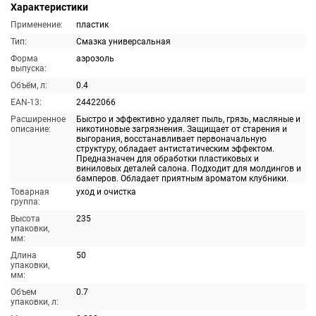
Характеристики
Применение:
пластик
Тип:
Смазка универсальная
Форма
аэрозоль
выпуска:
Объём, л:
0.4
EAN-13:
24422066
Расширенное
Быстро и эффективно удаляет пыль, грязь, масляные и
описание:
никотиновые загрязнения. Защищает от старения и
выгорания, восстанавливает первоначальную
структуру, обладает антистатическим эффектом.
Предназначен для обработки пластиковых и
виниловых деталей салона. Подходит для молдингов и
бамперов. Обладает приятным ароматом клубники.
Товарная
уход и очистка
группа:
Высота
235
упаковки,
мм:
Длина
50
упаковки,
мм:
Объем
0.7
упаковки, л: