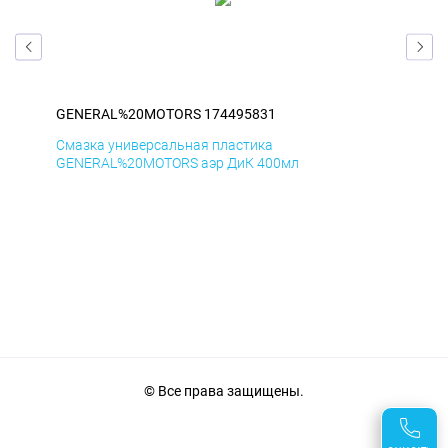
GENERAL%20MOTORS 174495831
GE
Смазка универсальная пластика
Сма
GENERAL%20MOTORS аэр ДиК 400мл
GE
© Все права защищены.