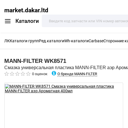
market.dakar.ltd
Каталоги
ЛК
Каталоги групп
Ред.каталоги
Wh-каталоги
Carbase
Сторонние к
MANN-FILTER
WK8571
Смазка универсальная пластика MANN-FILTER аэр Аром
О бренде MANN-FILTER
0 оценок