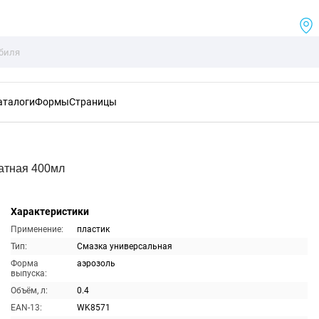
аталоги
Формы
Страницы
атная 400мл
Характеристики
Применение:
пластик
Тип:
Смазка универсальная
Форма
аэрозоль
выпуска:
Объём, л:
0.4
EAN-13:
WK8571