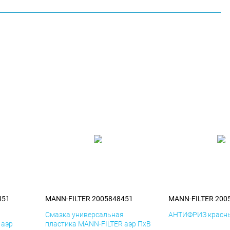
451
MANN-FILTER 2005848451
MANN-FILTER 200
я
Смазка универсальная
АНТИФРИЗ красны
 аэр
пластика MANN-FILTER аэр ПхВ