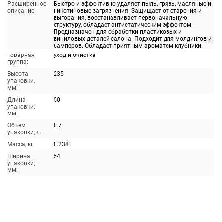
Расширенное
Быстро и эффективно удаляет пыль, грязь, масляные и
описание:
никотиновые загрязнения. Защищает от старения и
выгорания, восстанавливает первоначальную
структуру, обладает антистатическим эффектом.
Предназначен для обработки пластиковых и
виниловых деталей салона. Подходит для молдингов и
бамперов. Обладает приятным ароматом клубники.
Товарная
уход и очистка
группа:
Высота
235
упаковки,
мм:
Длина
50
упаковки,
мм:
Объем
0.7
упаковки, л:
Масса, кг:
0.238
Ширина
54
упаковки,
мм: