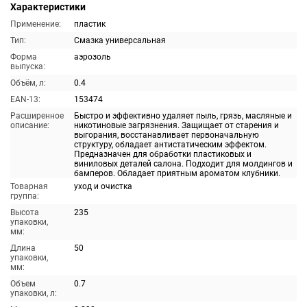
Характеристики
Применение:
пластик
Тип:
Смазка универсальная
Форма
аэрозоль
выпуска:
Объём, л:
0.4
EAN-13:
153474
Расширенное
Быстро и эффективно удаляет пыль, грязь, масляные и
описание:
никотиновые загрязнения. Защищает от старения и
выгорания, восстанавливает первоначальную
структуру, обладает антистатическим эффектом.
Предназначен для обработки пластиковых и
виниловых деталей салона. Подходит для молдингов и
бамперов. Обладает приятным ароматом клубники.
Товарная
уход и очистка
группа:
Высота
235
упаковки,
мм:
Длина
50
упаковки,
мм:
Объем
0.7
упаковки, л: