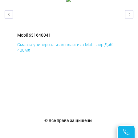
Mobil 631640041
Mob
Смазка универсальная пластика Mobil аэр ДиК
Сма
400мл
40
© Все права защищены.