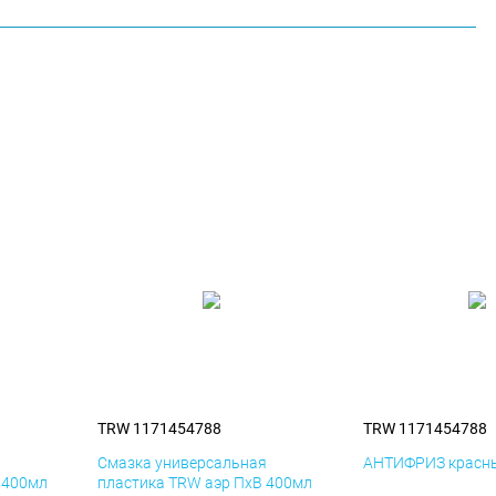
TRW 1171454788
TRW 1171454788
я
Смазка универсальная
АНТИФРИЗ красны
 400мл
пластика TRW аэр ПхВ 400мл