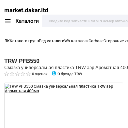
market.dakar.ltd
Каталоги
ЛК
Каталоги групп
Ред.каталоги
Wh-каталоги
Carbase
Сторонние к
TRW
PFB550
Смазка универсальная пластика TRW аэр Ароматная 40
О бренде TRW
0 оценок