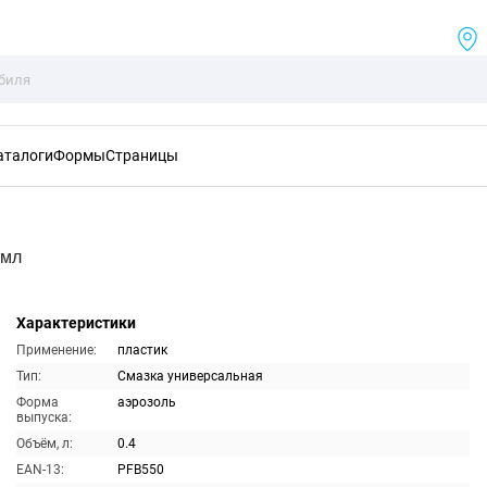
аталоги
Формы
Страницы
0мл
Характеристики
Применение:
пластик
Тип:
Смазка универсальная
Форма
аэрозоль
выпуска:
Объём, л:
0.4
EAN-13:
PFB550