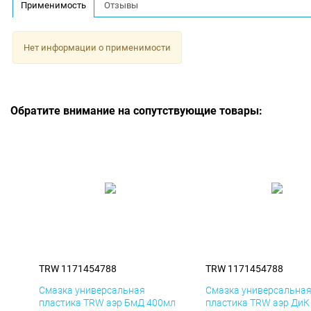
Применимость
Отзывы
Нет информации о применимости
Обратите внимание на сопутствующие товары:
TRW 1171454788
TRW 1171454788
Смазка универсальная
Смазка универсальна
пластика TRW аэр БмД 400мл
пластика TRW аэр ДиК