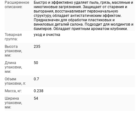
Расширенное
Быстро и эффективно удаляет пыль, грязь, масляные и
описание:
никотиновые загрязнения. Защищает от старения и
выгорания, восстанавливает первоначальную
структуру, обладает антистатическим эффектом.
Предназначен для обработки пластиковых и
виниловых деталей салона. Подходит для молдингов и
бамперов. Обладает приятным ароматом клубники.
Товарная
уход и очистка
группа:
Высота
235
упаковки,
мм:
Длина
50
упаковки,
мм:
Объем
0.7
упаковки, л:
Масса, кг:
0.238
Ширина
54
упаковки,
мм: