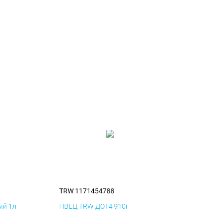
TRW 1171454788
й 1л.
ПВЕЦ TRW ДОТ4 910г